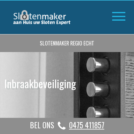
SLOTENMAKER REGIO ECHT
Inbraakbeveiliging
BEL ONS
0475 411857