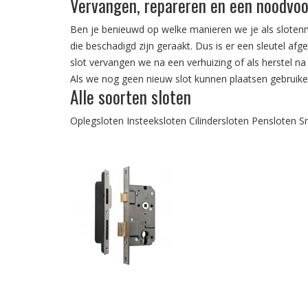
Vervangen, repareren en een noodvoo
Ben je benieuwd op welke manieren we je als sloten
die beschadigd zijn geraakt. Dus is er een sleutel af
slot vervangen we na een verhuizing of als herstel na
Als we nog geen nieuw slot kunnen plaatsen gebruiken 
Alle soorten sloten
Oplegsloten Insteeksloten Cilindersloten Pensloten 