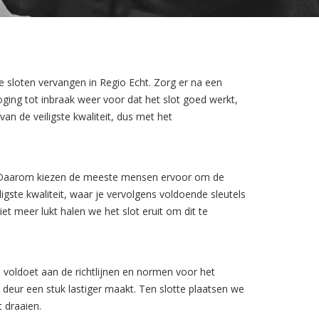
e sloten vervangen in Regio Echt. Zorg er na een
oging tot inbraak weer voor dat het slot goed werkt,
an de veiligste kwaliteit, dus met het
ur. Daarom kiezen de meeste mensen ervoor om de
gste kwaliteit, waar je vervolgens voldoende sleutels
iet meer lukt halen we het slot eruit om dit te
s voldoet aan de richtlijnen en normen voor het
deur een stuk lastiger maakt. Ten slotte plaatsen we
t draaien.