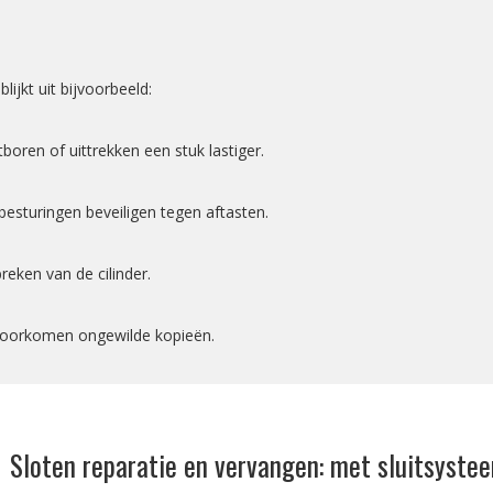
lijkt uit bijvoorbeeld:
oren of uittrekken een stuk lastiger.
besturingen beveiligen tegen aftasten.
reken van de cilinder.
 voorkomen ongewilde kopieën.
Sloten reparatie en vervangen: met sluitsyste