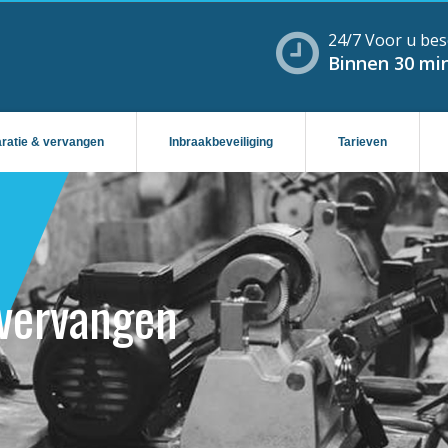
24/7 Voor u bes
Binnen 30 min
aratie & vervangen
Inbraakbeveiliging
Tarieven
 vervangen