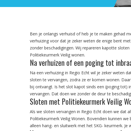
Ben je onlangs verhuisd of heb je te maken gehad met
verhuizing voor dat je zeker weten de enige bent met 
zonder beschadigingen. Wij repareren kapotte sloten e
Politiekeurmerk Veilig wonen.
Na verhuizen of een poging tot inbra
Na een verhuizing in Regio Echt wil je zeker weten 
sloten te vervangen, zodra ze er komen wonen. Daar k
bij ontvangt. Is het slot kapot sinds een (poging tot) 
vervangen. Dat doen we zonder de deur te beschadig
Sloten met Politiekeurmerk Veilig W
Als we sloten vervangen in Regio Echt doen we dat alt
Politiekeurmerk Veilig Wonen. Bovendien kunnen we bi
alleen hang- en sluitwerk met het SKG- keurmerk. Je we