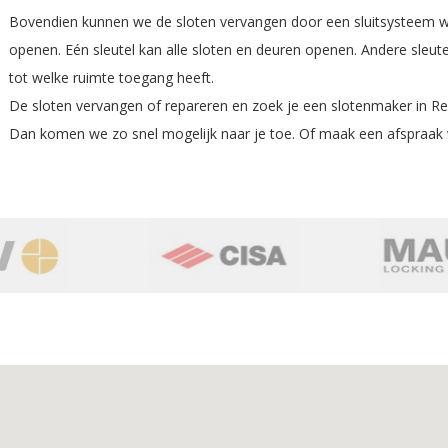
Bovendien kunnen we de sloten vervangen door een sluitsysteem waa
openen. Eén sleutel kan alle sloten en deuren openen. Andere sleute
tot welke ruimte toegang heeft.
De sloten vervangen of repareren en zoek je een slotenmaker in 
Dan komen we zo snel mogelijk naar je toe.
Of maak een afspraak 