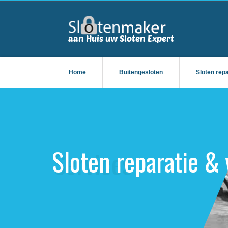
Home
Buitengesloten
Sloten rep
Sloten reparatie &