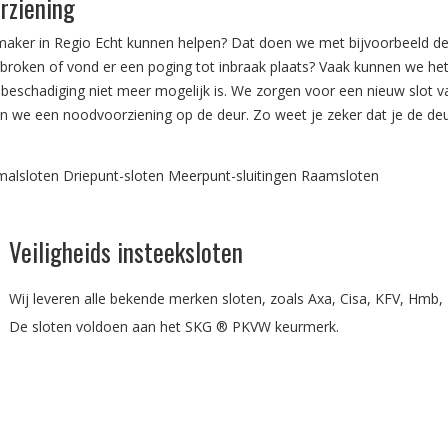
rziening
maker in Regio Echt kunnen helpen? Dat doen we met bijvoorbeeld de
gebroken of vond er een poging tot inbraak plaats? Vaak kunnen we het
 beschadiging niet meer mogelijk is. We zorgen voor een nieuw slot va
we een noodvoorziening op de deur. Zo weet je zeker dat je de deur o
Smalsloten Driepunt-sloten Meerpunt-sluitingen Raamsloten
Veiligheids insteeksloten
Wij leveren alle bekende merken sloten, zoals Axa, Cisa, KFV, Hmb
De sloten voldoen aan het SKG ® PKVW keurmerk.